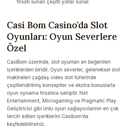
fırsatı sunan çeşitli yollar sunar.
Casi Bom Casino’da Slot
Oyunları: Oyun Severlere
Özel
CasiBom üzerinde, slot oyunları en beğenilen
içeriklerden biridir. Oyun severler, geleneksel slot
makineleri çağdaş video slot türlerinde
çeşitlendirilmiş konseptler ve ekstra bonuslarla
oyun oynama fırsatına sahiptir. Net
Entertainment, Microgaming ve Pragmatic Play
Geliştiricisi gibi ünlü oyun sağlayıcılarının en çok
tercih edilen içeriklerini Casibom’da
keşfedebilirsiniz.