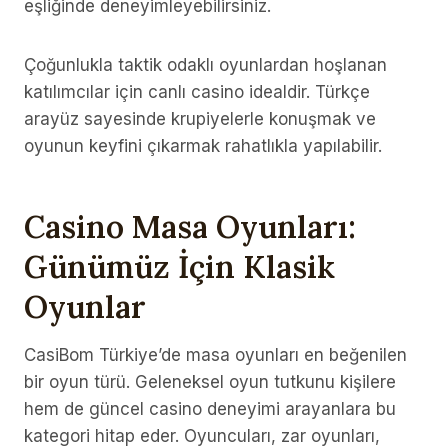
eşliğinde deneyimleyebilirsiniz.
Çoğunlukla taktik odaklı oyunlardan hoşlanan
katılımcılar için canlı casino idealdir. Türkçe
arayüz sayesinde krupiyelerle konuşmak ve
oyunun keyfini çıkarmak rahatlıkla yapılabilir.
Casino Masa Oyunları:
Günümüz İçin Klasik
Oyunlar
CasiBom Türkiye’de masa oyunları en beğenilen
bir oyun türü. Geleneksel oyun tutkunu kişilere
hem de güncel casino deneyimi arayanlara bu
kategori hitap eder. Oyuncuları, zar oyunları,