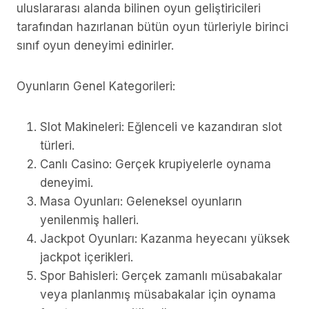
uluslararası alanda bilinen oyun geliştiricileri
tarafından hazırlanan bütün oyun türleriyle birinci
sınıf oyun deneyimi edinirler.
Oyunların Genel Kategorileri:
Slot Makineleri: Eğlenceli ve kazandıran slot
türleri.
Canlı Casino: Gerçek krupiyelerle oynama
deneyimi.
Masa Oyunları: Geleneksel oyunların
yenilenmiş halleri.
Jackpot Oyunları: Kazanma heyecanı yüksek
jackpot içerikleri.
Spor Bahisleri: Gerçek zamanlı müsabakalar
veya planlanmış müsabakalar için oynama